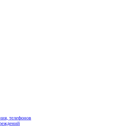
ния, телефонов
чреждений